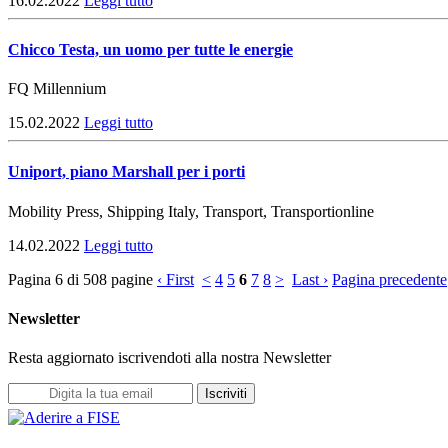
16.02.2022
Leggi tutto
Chicco Testa, un uomo per tutte le energie
FQ Millennium
15.02.2022
Leggi tutto
Uniport, piano Marshall per i porti
Mobility Press, Shipping Italy, Transport, Transportionline
14.02.2022
Leggi tutto
Pagina 6 di 508 pagine
‹ First
<
4
5
6
7
8
>
Last ›
Pagina precedente
Newsletter
Resta aggiornato iscrivendoti alla nostra Newsletter
Iscriviti