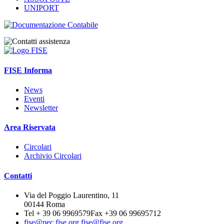
UNIPORT
FISE Informa
News
Eventi
Newsletter
Area Riservata
Circolari
Archivio Circolari
Contatti
Via del Poggio Laurentino, 11
00144 Roma
Tel + 39 06 9969579
Fax +39 06 99695712
fise@pec.fise.org
fise@fise.org